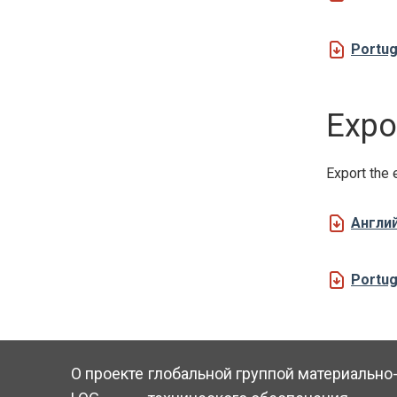
Portu
Expor
Export the 
Англи
Portu
О проекте
глобальной группой материально