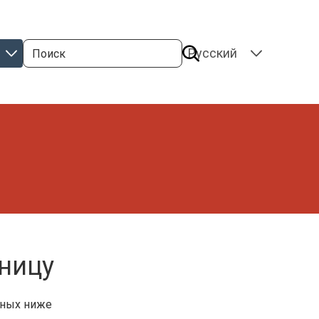
Поиск
SELECT
YOUR
LANGUAGE
ницу
пных ниже