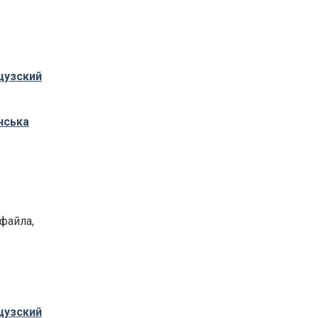
цузский
нська
-файла,
цузский