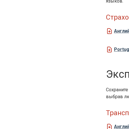
языков.
Страхо
Англи
Portu
Эксп
Сохраните 
выбрав лю
Трансп
Англи