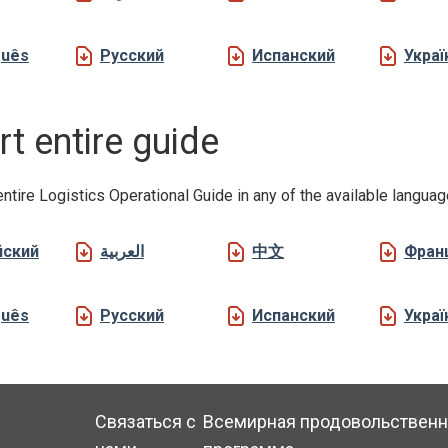
guês
Русский
Испанский
Украї
t entire guide
entire Logistics Operational Guide in any of the available langua
йский
العربية
中文
Фран
guês
Русский
Испанский
Украї
-
Связаться с
Всемирная продовольственн