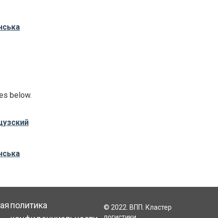
нська
ges below.
цузский
нська
ая
политика
© 2022. ВПП. Кластер
логистики