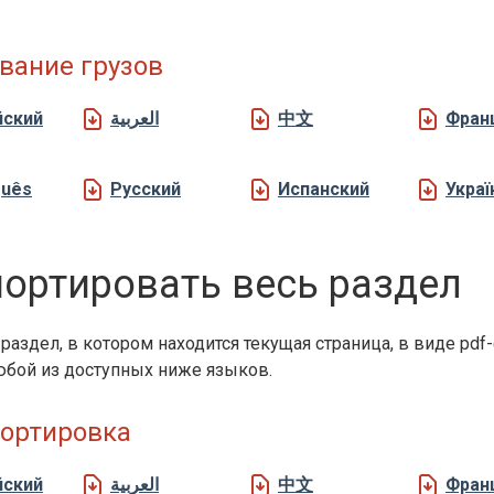
вание грузов
йский
العربية
中文
Фран
guês
Русский
Испанский
Украї
ортировать весь раздел
раздел, в котором находится текущая страница, в виде pdf
бой из доступных ниже языков.
ортировка
йский
العربية
中文
Фран