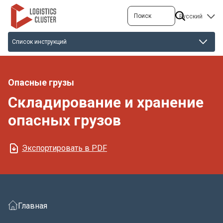
Перейти
Поиск
SELECT
к
YOUR
основному
LANGUAGE
содержанию
Опасные грузы
Складирование и хранение
опасных грузов
Экспортировать в PDF
Главная