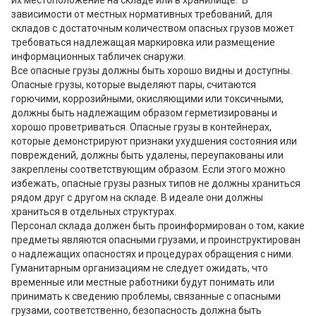
их местоположение на складе или в хранилище. В
зависимости от местных нормативных требований, для
складов с достаточным количеством опасных грузов может
требоваться надлежащая маркировка или размещение
информационных табличек снаружи.
Все опасные грузы должны быть хорошо видны и доступны.
Опасные грузы, которые выделяют пары, считаются
горючими, коррозийными, окисляющими или токсичными,
должны быть надлежащим образом герметизированы и
хорошо проветриваться. Опасные грузы в контейнерах,
которые демонстрируют признаки ухудшения состояния или
повреждений, должны быть удалены, переупакованы или
закреплены соответствующим образом. Если этого можно
избежать, опасные грузы разных типов не должны храниться
рядом друг с другом на складе. В идеале они должны
храниться в отдельных структурах.
Персонал склада должен быть проинформирован о том, какие
предметы являются опасными грузами, и проинструктирован
о надлежащих опасностях и процедурах обращения с ними.
Гуманитарным организациям не следует ожидать, что
временные или местные работники будут понимать или
принимать к сведению проблемы, связанные с опасными
грузами, соответственно, безопасность должна быть