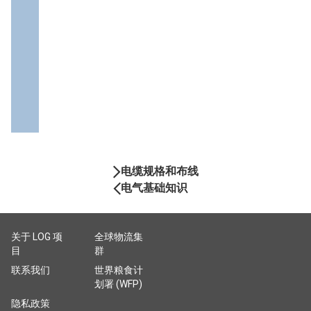
Book
电缆规格和布线
Navigation
电气基础知识
关于 LOG 项
全球物流集
目
群
联系我们
世界粮食计
划署 (WFP)
隐私政策