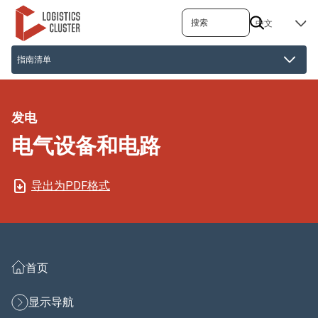
跳
搜索
SELECT
转
YOUR
到
LANGUAGE
主
要
内
容
发电
电气设备和电路
导出为PDF格式
首页
显示导航