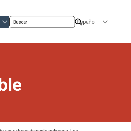
Buscar
SELECT
YOUR
LANGUAGE
ble
de ser extremadamente peligroso. Los