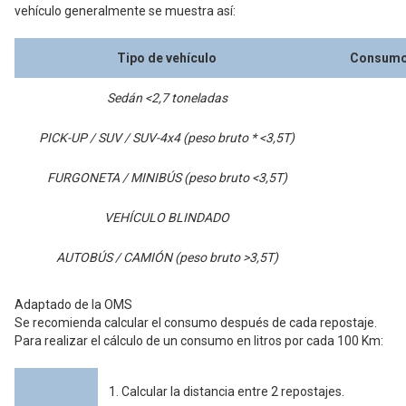
vehículo generalmente se muestra así:
Tipo de vehículo
Consumo 
Sedán <2,7 toneladas
PICK-UP / SUV / SUV-4x4 (peso bruto * <3,5T)
FURGONETA / MINIBÚS (peso bruto <3,5T)
VEHÍCULO BLINDADO
AUTOBÚS / CAMIÓN (peso bruto >3,5T)
Adaptado de la OMS
Se recomienda calcular el consumo después de cada repostaje.
Para realizar el cálculo de un consumo en litros por cada 100 Km:
1. Calcular la distancia entre 2 repostajes.