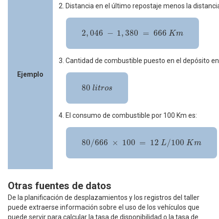
2. Distancia en el último repostaje menos la distanci
2
,
046
-
1
,
380
=
666
K
m
2
,
046
−
1
,
380
=
666
K
m
3. Cantidad de combustible puesto en el depósito en 
Ejemplo
80
l
i
t
r
o
s
80
l
i
t
r
o
s
4. El consumo de combustible por 100 Km es:
80
/
666
×
100
=
12
L
/
100
K
m
80
/
666
×
100
=
12
/
100
L
K
m
Otras fuentes de datos
De la planificación de desplazamientos y los registros del taller
puede extraerse información sobre el uso de los vehículos que
puede servir para calcular la tasa de disponibilidad o la tasa de