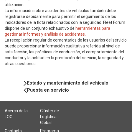
utilización.
La información sobre accidentes de vehículos también debe
registrarse debidamente para permitir el seguimiento de los
indicadores de la flota relacionados con la seguridad. Fleet Forum
dispone de un conjunto exhaustivo de
herramientas para
gestionar informes y análisis de accidentes.
La recopilación regular de comentarios de los usuarios del servicio
puede proporcionar información cualitativa referida al nivel de
satisfacción, las prácticas de conducción, el comportamiento del
conductor y la actitud en la prestación del servicio, la seguridad y
otras cuestiones.
Book
Estado y mantenimiento del vehículo
Navigation
Puesta en servicio
Acerca de la
Clúster de
LOG
Logística
Global
Contacto
Programa