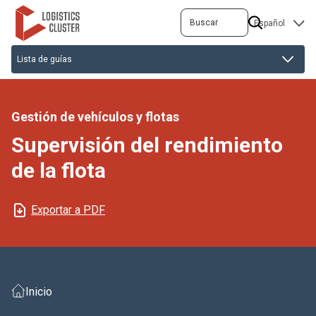
Pasar
Buscar
SELECT
al
YOUR
contenido
LANGUAGE
principal
Gestión de vehículos y flotas
Supervisión del rendimiento
de la flota
Exportar a PDF
Inicio