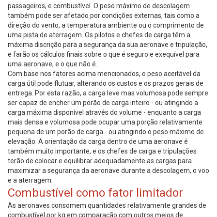
passageiros, e combustível. O peso máximo de descolagem
também pode ser afetado por condições externas, tais como a
direção do vento, a temperatura ambiente ou o comprimento de
uma pista de aterragem. Os pilotos e chefes de carga têm a
máxima discrição para a segurança da sua aeronave e tripulação,
e farão os cálculos finais sobre o que é seguro e exequível para
uma aeronave, e o que não é.
Com base nos fatores acima mencionados, o peso aceitável da
carga útil pode flutuar, alterando os custos e os prazos gerais de
entrega. Por esta razão, a carga leve mas volumosa pode sempre
ser capaz de encher um porão de carga inteiro - ou atingindo a
carga máxima disponível através do volume - enquanto a carga
mais densa e volumosa pode ocupar uma porção relativamente
pequena de um porão de carga - ou atingindo o peso máximo de
elevação. A orientação da carga dentro de uma aeronave é
também muito importante, e os chefes de carga e tripulações
terão de colocar e equilibrar adequadamente as cargas para
maximizar a segurança da aeronave durante a descolagem, o voo
e a aterragem.
Combustível como fator limitador
As aeronaves consomem quantidades relativamente grandes de
combustível por kg em comparação com outros meios de