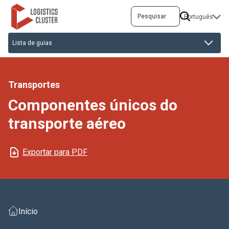
Passar
Pesquisar
SELECT
para
YOUR
o
LANGUAGE
conteúdo
principal
Transportes
Componentes únicos do
transporte aéreo
Exportar para PDF
Início