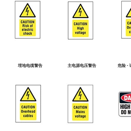
埋地电缆警告
主电源电压警告
危险 -