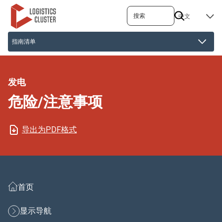
跳
搜索
SELECT
转
YOUR
到
LANGUAGE
主
要
内
容
发电
危险/注意事项
导出为PDF格式
首页
显示导航