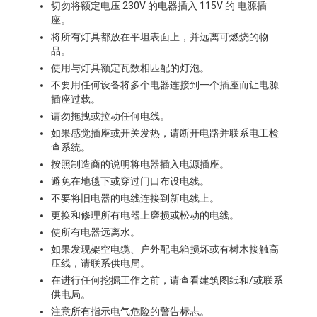
切勿将额定电压 230V 的电器插入 115V 的 电源插
座。
将所有灯具都放在平坦表面上，并远离可燃烧的物
品。
使用与灯具额定瓦数相匹配的灯泡。
不要用任何设备将多个电器连接到一个插座而让电源
插座过载。
请勿拖拽或拉动任何电线。
如果感觉插座或开关发热，请断开电路并联系电工检
查系统。
按照制造商的说明将电器插入电源插座。
避免在地毯下或穿过门口布设电线。
不要将旧电器的电线连接到新电线上。
更换和修理所有电器上磨损或松动的电线。
使所有电器远离水。
如果发现架空电缆、户外配电箱损坏或有树木接触高
压线，请联系供电局。
在进行任何挖掘工作之前，请查看建筑图纸和/或联系
供电局。
注意所有指示电气危险的警告标志。