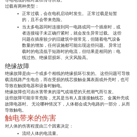
导电电缆的相对直径传导所致。
过载有两种类型：
正常过载，会在电机启动时发生。 正常过载是短暂
的，且不会带来危险。
当太多电器同时连接到同一电路或同一个插座时，或
者连接端子未正确拧紧时，就会发生异常过载。 这些
问题在插座较少的旧建筑中很常见，但随着电气设备
数量的增加，任何设施都可能出现这些问题。 异常过
载时的电流低于短路时的电流，但结果是相同的：电
线过热、绝缘层损坏、火灾风险高。
绝缘故障
绝缘故障是由一个或多个相线的绝缘损坏引发的。 这些问题可导致
载流线路产生电击，而在受损的线芯接触金属表面或外壳时，也可
导致在触摸电器和设备时触电。
绝缘故障也可由水害带来的湿气或墙壁的天然潮气而引发。
这些故障可能非常危险，尤其是当有人直接接触线芯、金属外壳或
故障电器时。 无论哪种情况下，人体都会成为电路的一部分，从而
导致触电。
触电带来的伤害
对人体的伤害程度由三个因素决定：
流经人体的电流量。