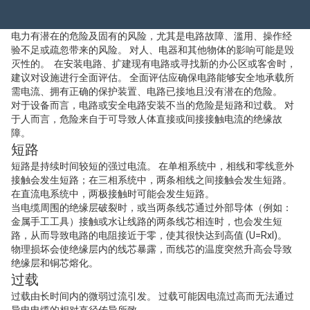
电力有潜在的危险及固有的风险，尤其是电路故障、滥用、操作经
验不足或疏忽带来的风险。 对人、电器和其他物体的影响可能是毁
灭性的。 在安装电路、扩建现有电路或寻找新的办公区或客舍时，
建议对设施进行全面评估。 全面评估应确保电路能够安全地承载所
需电流、拥有正确的保护装置、电路已接地且没有潜在的危险。
对于设备而言，电路或安全电路安装不当的危险是短路和过载。 对
于人而言，危险来自于可导致人体直接或间接接触电流的绝缘故
障。
短路
短路是持续时间较短的强过电流。 在单相系统中，相线和零线意外
接触会发生短路；在三相系统中，两条相线之间接触会发生短路。
在直流电系统中，两极接触时可能会发生短路。
当电缆周围的绝缘层破裂时，或当两条线芯通过外部导体（例如：
金属手工工具）接触或水让线路的两条线芯相连时，也会发生短
路，从而导致电路的电阻接近于零，使其很快达到高值 (U=RxI)。
物理损坏会使绝缘层内的线芯暴露，而线芯的温度突然升高会导致
绝缘层和铜芯熔化。
过载
过载由长时间内的微弱过流引发。 过载可能因电流过高而无法通过