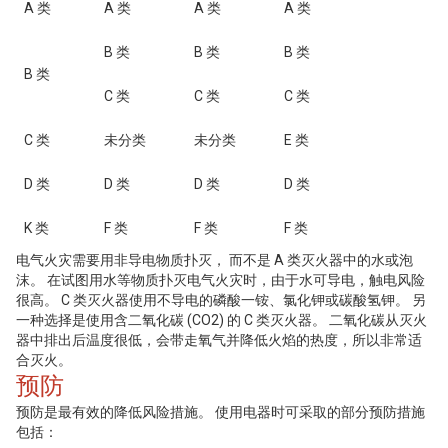
A 类
A 类
A 类
A 类
B 类
B 类
B 类
B 类
C 类
C 类
C 类
C 类
未分类
未分类
E 类
D 类
D 类
D 类
D 类
K 类
F 类
F 类
F 类
电气火灾需要用非导电物质扑灭， 而不是 A 类灭火器中的水或泡
沫。 在试图用水等物质扑灭电气火灾时，由于水可导电，触电风险
很高。 C 类灭火器使用不导电的磷酸一铵、氯化钾或碳酸氢钾。 另
一种选择是使用含二氧化碳 (CO2) 的 C 类灭火器。 二氧化碳从灭火
器中排出后温度很低，会带走氧气并降低火焰的热度，所以非常适
合灭火。
预防
预防是最有效的降低风险措施。 使用电器时可采取的部分预防措施
包括：