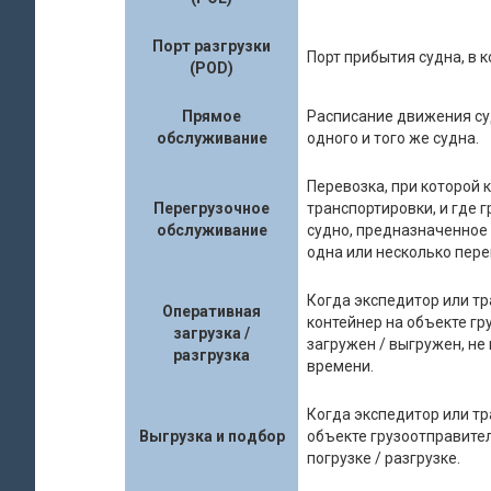
Порт разгрузки
Порт прибытия судна, в к
(POD)
Прямое
Расписание движения суд
обслуживание
одного и того же судна.
Перевозка, при которой 
Перегрузочное
транспортировки, и где г
обслуживание
судно, предназначенное 
одна или несколько пере
Когда экспедитор или т
Оперативная
контейнер на объекте гр
загрузка /
загружен / выгружен, не
разгрузка
времени.
Когда экспедитор или тр
Выгрузка и подбор
объекте грузоотправител
погрузке / разгрузке.