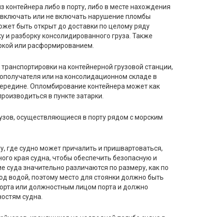
 контейнера либо в порту, либо в месте нахождения
 включать или не включать нарушение пломбы
ожет быть открыт до доставки по целому ряду
у и разборку консолидированного груза. Также
ркой или расформированием.
 транспортировки на контейнерной грузовой станции,
зополучателя или на консолидационном складе в
ередине. Опломбирование контейнера может как
производиться в пункте затарки.
узов, осуществляющиеся в порту рядом с морским
у, где судно может причалить и пришвартоваться,
ного края судна, чтобы обеспечить безопасную и
ие суда значительно различаются по размеру, как по
 под водой, поэтому место для стоянки должно быть
орта или должностным лицом порта и должно
ностям судна.