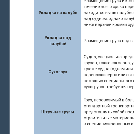
Размещение груза и конт
течение всего срока пере
Укладка на палубе
находится выше палубно
над судном, однако пал
ниже верхней кромки суд
Укладка под
Размещение груза под гл
палубой
Судно, специально пред
грузов, таких как зерно,
трюме судна (одном или 
Сухогруз
перевозки зерна или сып
помощью специального о
сухогрузов требуется пе
Груз, перевозимый в бо
стандартный транспортн
Штучные грузы
представлять собой пре
строительные материалы
в специализированных от