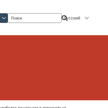
Поиск
SELECT
YOUR
LANGUAGE
 наиболее дешевыми в пересчете на