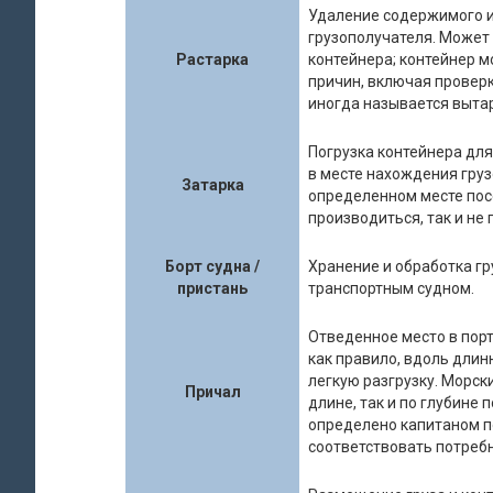
Удаление содержимого из
грузополучателя. Может
Растарка
контейнера; контейнер м
причин, включая проверк
иногда называется выта
Погрузка контейнера для
в месте нахождения гру
Затарка
определенном месте пос
производиться, так и не 
Борт судна /
Хранение и обработка гр
пристань
транспортным судном.
Отведенное место в порт
как правило, вдоль длин
легкую разгрузку. Морск
Причал
длине, так и по глубине
определено капитаном п
соответствовать потреб