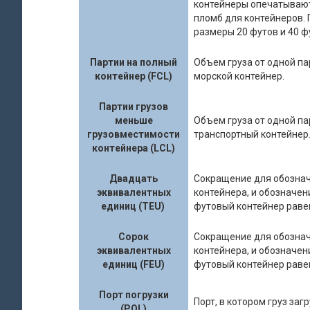
контейнеры опечатываю
пломб для контейнеров.
размеры 20 футов и 40 ф
Партии на полный
Объем груза от одной па
контейнер (FCL)
морской контейнер.
Партии грузов
меньше
Объем груза от одной па
грузовместимости
транспортный контейнер
контейнера (LCL)
Двадцать
Сокращение для обознач
эквивалентных
контейнера, и обозначени
единиц (TEU)
футовый контейнер равен
Сорок
Сокращение для обознач
эквивалентных
контейнера, и обозначени
единиц (FEU)
футовый контейнер равен
Порт погрузки
Порт, в котором груз заг
(POL)