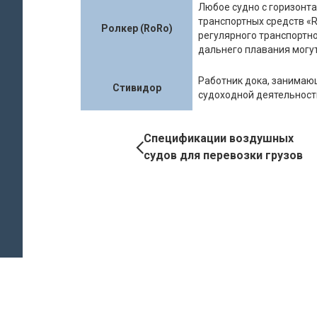
Любое судно с горизонта
транспортных средств «Rol
Ролкер (RoRo)
регулярного транспортно
дальнего плавания могут
Работник дока, занимаю
Стивидор
судоходной деятельност
Book
Спецификации воздушных
судов для перевозки грузов
Navigation