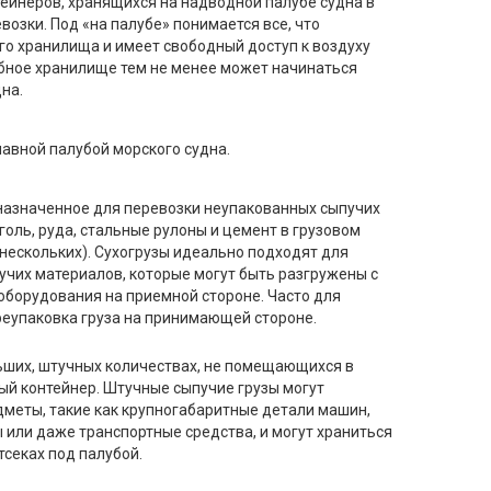
ейнеров, хранящихся на надводной палубе судна в
возки. Под «на палубе» понимается все, что
го хранилища и имеет свободный доступ к воздуху
убное хранилище тем не менее может начинаться
на.
авной палубой морского судна.
назначенное для перевозки неупакованных сыпучих
 уголь, руда, стальные рулоны и цемент в грузовом
нескольких). Сухогрузы идеально подходят для
учих материалов, которые могут быть разгружены с
борудования на приемной стороне. Часто для
реупаковка груза на принимающей стороне.
льших, штучных количествах, не помещающихся в
ый контейнер. Штучные сыпучие грузы могут
дметы, такие как крупногабаритные детали машин,
 или даже транспортные средства, и могут храниться
секах под палубой.