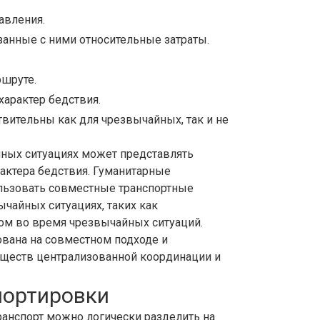
авления.
занные с ними относительные затраты.
ршруте.
характер бедствия.
ительны как для чрезвычайных, так и не
ных ситуациях может представлять
рактера бедствия. Гуманитарные
льзовать совместные транспортные
ычайных ситуациях, таких как
ом во время чрезвычайных ситуаций.
ована на совместном подходе и
уществ централизованной координации и
портировки
ранспорт можно логически разделить на