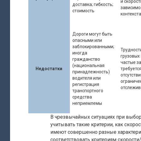
и скорост
доставка; гибкость;
зависимо
стоимость
контекста
Дороги могут быть
опасными или
заблокированными;
Трудност
иногда
грузовых 
гражданство
частые з
(национальная
Недостатки
требуется
принадлежность)
отсутстви
водителя или
ограниче
регистрация
отслежив
транспортного
средства
неприемлемы
В чрезвычайных ситуациях при выбо
учитывать такие критерии, как скор
имеют совершенно разные характери
соответствовать критериям скорости