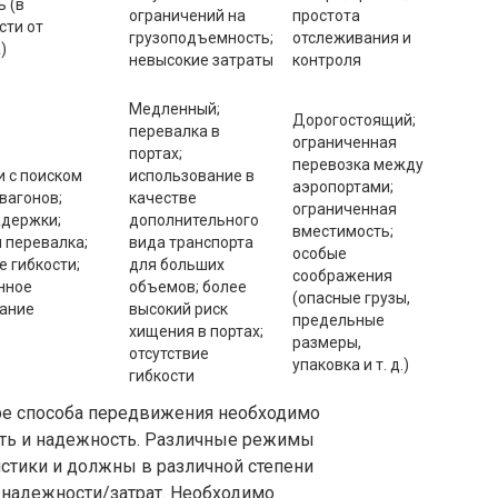
ь (в
ограничений на
простота
сти от
грузоподъемность;
отслеживания и
)
невысокие затраты
контроля
Медленный;
Дорогостоящий;
перевалка в
ограниченная
портах;
перевозка между
и с поиском
использование в
аэропортами;
вагонов;
качестве
ограниченная
адержки;
дополнительного
вместимость;
 перевалка;
вида транспорта
особые
е гибкости;
для больших
соображения
нное
объемов; более
(опасные грузы,
ание
высокий риск
предельные
хищения в портах;
размеры,
отсутствие
упаковка и т. д.)
гибкости
ре способа передвижения необходимо
ость и надежность. Различные режимы
стики и должны в различной степени
/надежности/затрат. Необходимо