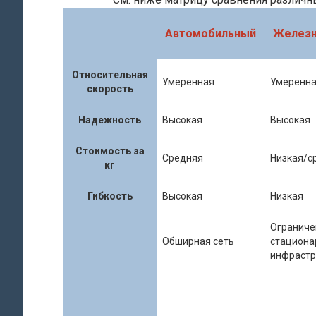
Автомобильный
Желез
Относительная
Умеренная
Умеренн
скорость
Надежность
Высокая
Высокая
Стоимость за
Средняя
Низкая/с
кг
Гибкость
Высокая
Низкая
Ограниче
Обширная сеть
стациона
инфрастр