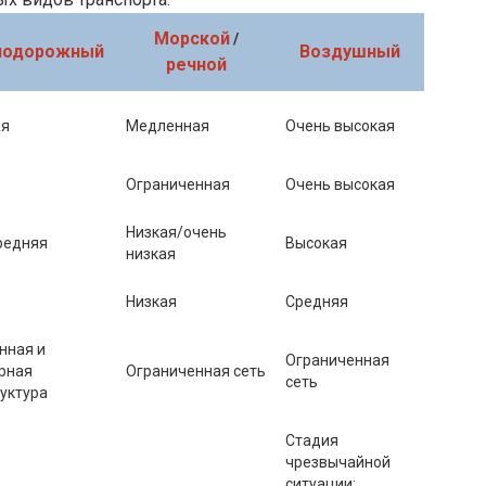
Морской
/
нодорожный
Воздушный
речной
ая
Медленная
Очень высокая
Ограниченная
Очень высокая
Низкая/очень
редняя
Высокая
низкая
Низкая
Средняя
нная и
Ограниченная
рная
Ограниченная сеть
сеть
уктура
Стадия
чрезвычайной
ситуации;