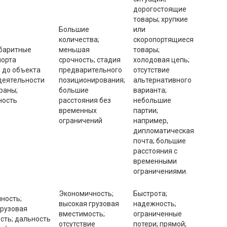
дорогостоящие
товары; хрупкие
Большие
или
количества;
скоропортящиеся
баритные
меньшая
товары;
порта
срочность; стадия
холодовая цепь;
 до объекта
предварительного
отсутствие
деятельности
позиционирования;
альтернативного
раны;
большие
варианта;
ность
расстояния без
небольшие
временных
партии;
ограничений
например,
дипломатическая
почта; большие
расстояния с
временными
ограничениями.
Экономичность;
Быстрота;
ность;
высокая грузовая
надежность;
грузовая
вместимость;
ограниченные
сть; дальность
отсутствие
потери; прямой;