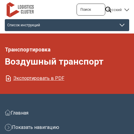
Перейти
Поиск
SELECT
к
YOUR
основному
LANGUAGE
содержанию
Транспортировка
Воздушный транспорт
Экспортировать в PDF
Главная
Показать навигацию