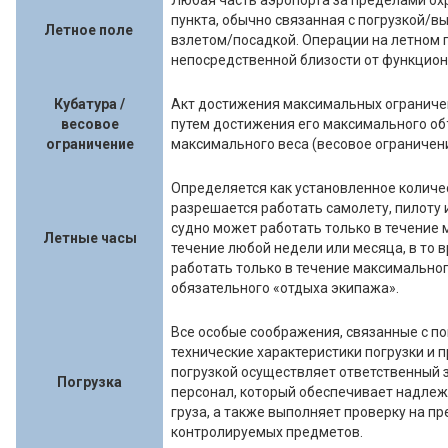
Любая часть аэропорта за пределами ох
пункта, обычно связанная с погрузкой/в
Летное поле
взлетом/посадкой. Операции на летном 
непосредственной близости от функцио
Кубатура /
Акт достижения максимальных ограничен
весовое
путем достижения его максимального объ
ограничение
максимального веса (весовое ограничени
Определяется как установленное количес
разрешается работать самолету, пилоту
судно может работать только в течение 
Летные часы
течение любой недели или месяца, в то 
работать только в течение максимально
обязательного «отдыха экипажа».
Все особые соображения, связанные с по
технические характеристики погрузки и 
погрузкой осуществляет ответственный з
Погрузка
персонал, который обеспечивает надлеж
груза, а также выполняет проверку на 
контролируемых предметов.