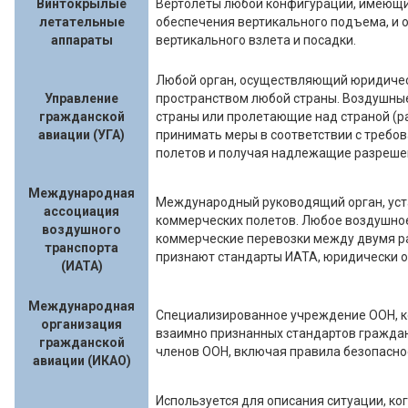
Винтокрылые
Вертолеты любой конфигурации, имеющи
летательные
обеспечения вертикального подъема, 
аппараты
вертикального взлета и посадки.
Любой орган, осуществляющий юридиче
Управление
пространством любой страны. Воздушные
гражданской
страны или пролетающие над страной (р
авиации (УГА)
принимать меры в соответствии с требов
полетов и получая надлежащие разреше
Международная
Международный руководящий орган, ус
ассоциация
коммерческих полетов. Любое воздушно
воздушного
коммерческие перевозки между двумя р
транспорта
признают стандарты ИАТА, юридически о
(ИАТА)
Международная
Специализированное учреждение ООН, к
организация
взаимно признанных стандартов граждан
гражданской
членов ООН, включая правила безопасно
авиации (ИКАО)
Используется для описания ситуации, к