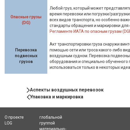
Любой груз, который может представлять
время перевозки или погрузки/разгрузки
Опасные грузы
всех видов транспорта, но особенно важ
(DG)
стандарты обращения и маркировки для 
Регламенте ИАТА по опасным грузам (DG
Акт транспортировки груза снаружи винт
Перевозка
помощью сети или троса какого-либо вид
подвесных
воздушным судном. Перевозка подвесных
грузов
оборудования и специально обученного 
использоваться только в некоторых идеа
Book
Аспекты воздушных перевозок
Navigation
Упаковка и маркировка
О проекте
глобальной
LOG
группой
материально-