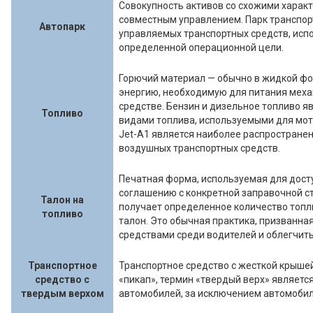
Совокупность активов со схожими характ
совместным управлением. Парк транспорт
Автопарк
управляемых транспортных средств, исп
определенной операционной цели.
Горючий материал — обычно в жидкой ф
энергию, необходимую для питания меха
средстве. Бензин и дизельное топливо 
Топливо
видами топлива, используемыми для мот
Jet-A1 является наиболее распростране
воздушных транспортных средств.
Печатная форма, используемая для дост
соглашению с конкретной заправочной с
Талон на
получает определенное количество топл
топливо
талон. Это обычная практика, призванн
средствами среди водителей и облегчить
Транспортное
Транспортное средство с жесткой крышей
средство с
«пикап», термин «твердый верх» являет
твердым верхом
автомобилей, за исключением автомобил