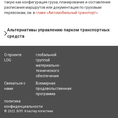
такую как конфигурация груза, планирование и составление
расписания маршрутов или документация по грузовым
перевозкам, см. в
главе «Автомобильный транспорт»
.
Book
Альтернативы управлению парком транспортных
Navigation
средств
О проекте
глобальной
LOG
группой
материально-
технического
обеспечения
Связаться с
Всемирная
нами
продовольственная
программа
политика
конфиденциальности
© 2022. ВПП. Кластер логистики