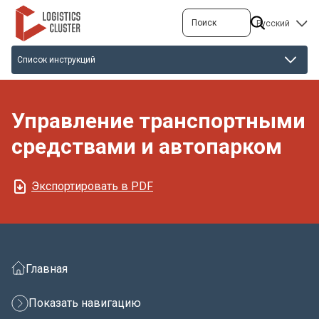
Перейти
Поиск
SELECT
к
YOUR
основному
LANGUAGE
содержанию
Управление транспортными
средствами и автопарком
Экспортировать в PDF
Главная
Показать навигацию