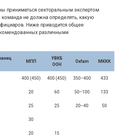
ны приниматься секторальным экспертом
я команда не должна определять, какую
ефициаров. Ниже приводится общее
рекомендованных различными
раниц
УВКБ
МПП
Oxfam
МККК
ООН
400 (450)
400 (450)
350–400
433
20
60
50–100
133
25
25
20–40
50
30
20
15