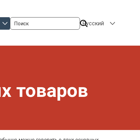
Поиск
SELECT
YOUR
LANGUAGE
х товаров
 обычно можно говорить о двух основных