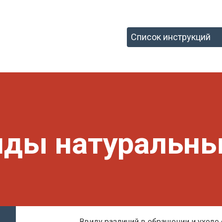
ды натуральны
Ввиду различий в обращении и уходе