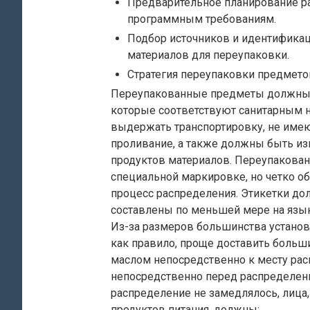
Предварительное планирование ра
программным требованиям.
Подбор источников и идентификац
материалов для переупаковки.
Стратегия переупаковки предметов 
Переупакованные предметы должны 
которые соответствуют санитарным н
выдержать транспортировку, не име
проливание, а также должны быть и
продуктов материалов. Переупакова
специальной маркировке, но четко о
процесс распределения. Этикетки д
составлены по меньшей мере на язы
Из-за размеров большинства установ
как правило, проще доставить боль
маслом непосредственно к месту рас
непосредственно перед распределени
распределение не замедлялось, лица
продуктов питания, должны: