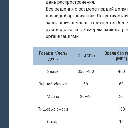
день распространения.
Все решения о размере порций долж
в каждой организации. Логистическа
часть получат члены сообщества бен
руководство по размерам пайков, 
организациями:
Товар в г/чел./
Врачи без г
ЮНИСЕФ
день
(MSF)
Злаки
350–400
400
Зернобобовые
50
60
Масло
20–40
25
Пищевые смеси
100
Сахар
15