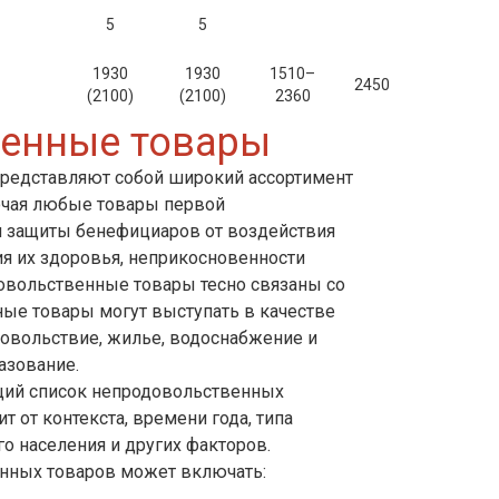
5
5
1930
1930
1510–
2450
(2100)
(2100)
2360
енные товары
представляют собой широкий ассортимент
ючая любые товары первой
я защиты бенефициаров от воздействия
я их здоровья, неприкосновенности
довольственные товары тесно связаны со
ые товары могут выступать в качестве
довольствие, жилье, водоснабжение и
азование.
ий список непродовольственных
т от контекста, времени года, типа
о населения и других факторов.
нных товаров может включать: