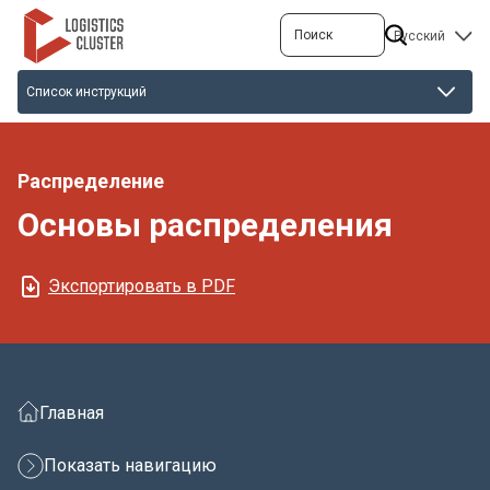
Перейти
Поиск
SELECT
к
YOUR
основному
LANGUAGE
содержанию
Распределение
Основы распределения
Экспортировать в PDF
Главная
Показать навигацию