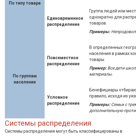
По типу товара
Группа людей или мес
однократно для распр
Единовременное
товаров.
распределение
Примеры:
Непродоволь
В определенных геогр
населения в рамках ко
Повсеместное
товары.
распределение
Пример:
Все дети школ
материалы.
По группам
населения
Бенефициары отбирают
правило, исходя из уя
Условное
распределение
Примеры:
Семьи с тре
дополнительную проти
Системы распределения
Системы распределения могут быть классифицированы в