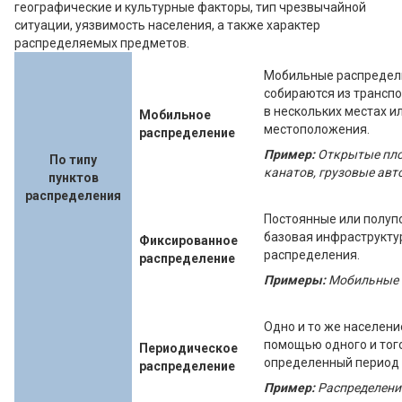
географические и культурные факторы, тип чрезвычайной
ситуации, уязвимость населения, а также характер
распределяемых предметов.
Мобильные распредели
собираются из трансп
в нескольких местах и
Мобильное
местоположения.
распределение
Пример:
Открытые пло
По типу
канатов, грузовые авт
пунктов
распределения
Постоянные или полуп
базовая инфраструкту
Фиксированное
распределения.
распределение
Примеры:
Мобильные 
Одно и то же населени
помощью одного и того
Периодическое
определенный период 
распределение
Пример:
Распределени